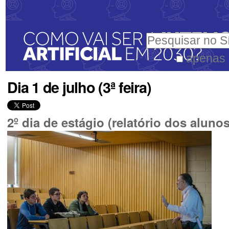
Ir
Ferramentas
para
Pessoais
Pesquisar
o
conteúdo.
apenas 
Pesquisa
|
Dia 1 de julho (3ª feira)
Avançada…
Ir
para
2º dia de estágio (relatório dos alunos
a
navegação