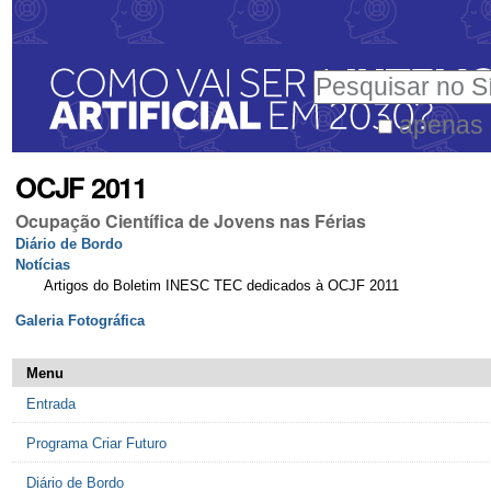
Ir
Ferramentas
para
Pessoais
Pesquisar
o
conteúdo.
apenas 
Pesquisa
|
OCJF 2011
Avançada…
Ir
Ocupação Científica de Jovens nas Férias
para
Diário de Bordo
a
Notícias
Artigos do Boletim INESC TEC dedicados à OCJF 2011
navegação
Galeria Fotográfica
Menu
Entrada
Programa Criar Futuro
Diário de Bordo