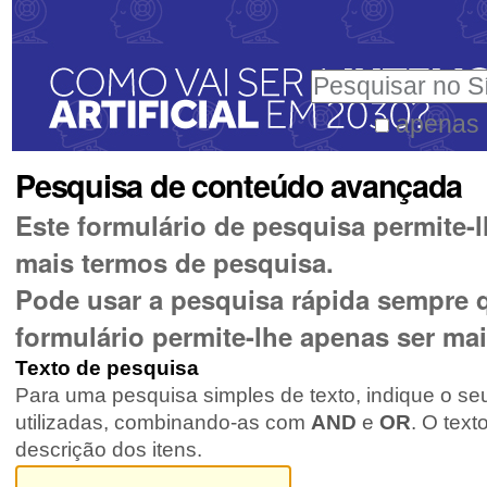
Ir
Ferramentas
para
Pessoais
Pesquisar
o
conteúdo.
apenas 
Pesquisa
|
Pesquisa de conteúdo avançada
Avançada…
Ir
Este formulário de pesquisa permite-
para
mais termos de pesquisa.
a
Pode usar a pesquisa rápida sempre qu
navegação
formulário permite-lhe apenas ser mai
Texto de pesquisa
Para uma pesquisa simples de texto, indique o se
utilizadas, combinando-as com
AND
e
OR
. O tex
descrição dos itens.