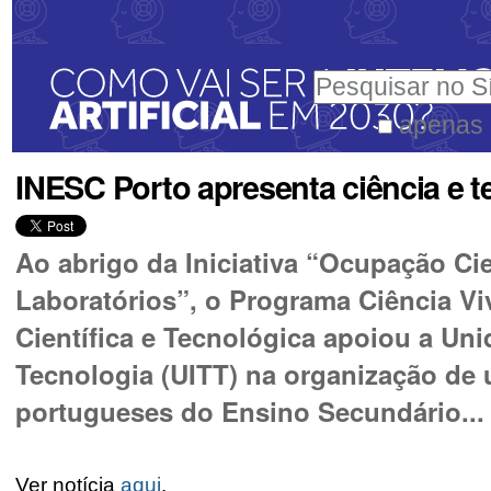
Ir
Ferramentas
para
Pessoais
Pesquisar
o
conteúdo.
apenas 
Pesquisa
|
INESC Porto apresenta ciência e 
Avançada…
Ir
para
Ao abrigo da Iniciativa “Ocupação Cie
a
Laboratórios”, o Programa Ciência Vi
navegação
Científica e Tecnológica apoiou a Un
Tecnologia (UITT) na organização de 
portugueses do Ensino Secundário...
Ver notícia
aqui
.